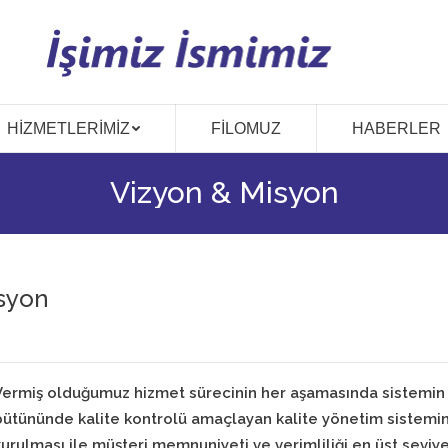
HIZMETLERIMIZ
FILOMUZ
HABERLER
Vizyon & Misyon
syon
Vermiş olduğumuz hizmet sürecinin her aşamasında sistemin
bütününde kalite kontrolü amaçlayan kalite yönetim sistemin
kurulması ile müşteri memnuniyeti ve verimliliği en üst seviy