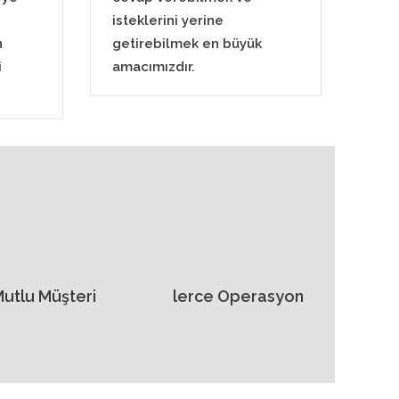
isteklerini yerine
n
getirebilmek en büyük
i
amacımızdır.
utlu Müşteri
lerce Operasyon