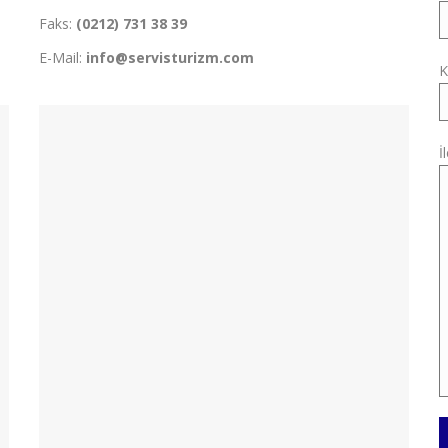
Faks:
(0212) 731 38 39
E-Mail:
info@servisturizm.com
K
İ