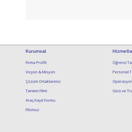
Kurumsal
Hizmetle
Firma Profili
Öğrenci Taş
Vizyon & Misyon
Personel Ta
Çözüm Ortaklarımız
Operasyone
Tanıtım Filmi
Gezi ve Tr
Araç Kayıt Formu
Filomuz