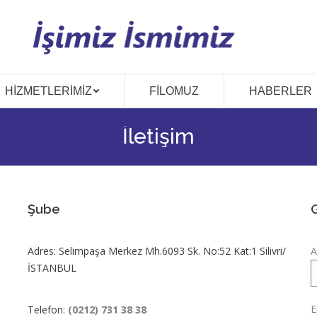
HIZMETLERIMIZ
FILOMUZ
HABERLER
İletişim
Şube
G
Adres: Selimpaşa Merkez Mh.6093 Sk. No:52 Kat:1 Silivri/
A
İSTANBUL
E
Telefon:
(0212) 731 38 38