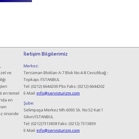
İletişim Bilgilerimiz
,
Merkez:
özel ve
Tercüman Blokları A-7 Blok No:4-8 Cevizlibağ -
ığı
Topkapı /İSTANBUL
teri
Tel: (0212) 6644200 Pbx Faks: (0212) 6644202
i en temel
E-Mail:
info@servisturizm.com
ında en
Şube:
enen
Selimpaşa Merkez Mh.6093 Sk. No:52 Kat:1
göz önünde
Silivri/İSTANBUL
Tel: (0212)7313838 Faks: (0212) 7313839
E-Mail:
info@servisturizm.com