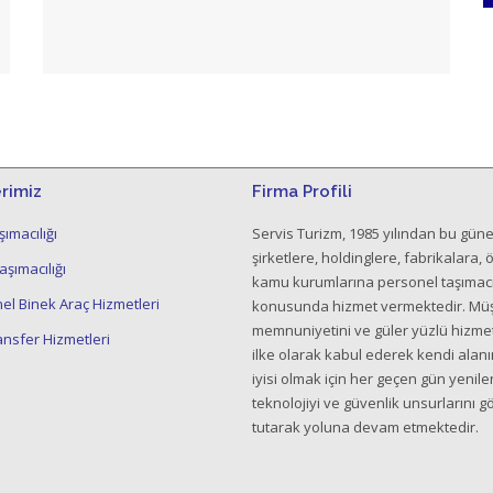
rimiz
Firma Profili
ımacılığı
Servis Turizm, 1985 yılından bu güne
şirketlere, holdinglere, fabrikalara, 
şımacılığı
kamu kurumlarına personel taşımacıl
l Binek Araç Hizmetleri
konusunda hizmet vermektedir. Müş
memnuniyetini ve güler yüzlü hizmet
ansfer Hizmetleri
ilke olarak kabul ederek kendi alan
iyisi olmak için her geçen gün yenil
teknolojiyi ve güvenlik unsurlarını 
tutarak yoluna devam etmektedir.