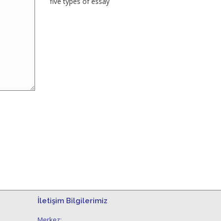
five types of essay
İletişim Bilgilerimiz
,
Merkez: