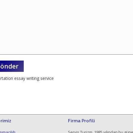
rtation essay writing service
rimiz
Firma Profili
ımacılığı
Servis Turizm, 1985 yılından bu güne